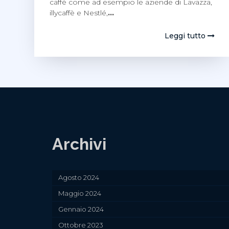
caffè come ad esempio le aziende di Lavazza,
illycaffè e Nestlé,
…
Leggi tutto
Archivi
Agosto 2024
Maggio 2024
Gennaio 2024
Ottobre 2023