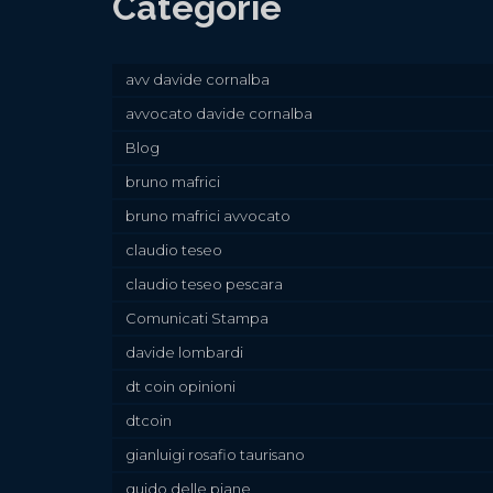
Categorie
avv davide cornalba
avvocato davide cornalba
Blog
bruno mafrici
bruno mafrici avvocato
claudio teseo
claudio teseo pescara
Comunicati Stampa
davide lombardi
dt coin opinioni
dtcoin
gianluigi rosafio taurisano
guido delle piane