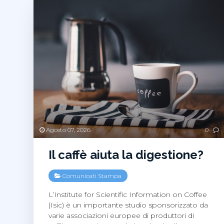
Agosto 07, 2026
0
Il caffè aiuta la digestione?
Comunicati Stampa
L’Institute for Scientific Information on Coffee
(Isic) è un importante studio sponsorizzato da
varie associazioni europee di produttori di