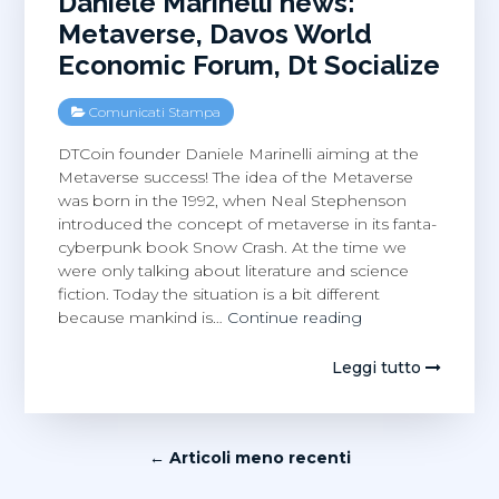
Daniele Marinelli news:
che
Metaverse, Davos World
ne
Economic Forum, Dt Socialize
abbiam
parlato
Comunicati Stampa
DTCoin founder Daniele Marinelli aiming at the
Metaverse success! The idea of the Metaverse
was born in the 1992, when Neal Stephenson
introduced the concept of metaverse in its fanta-
cyberpunk book Snow Crash. At the time we
were only talking about literature and science
fiction. Today the situation is a bit different
Daniele
because mankind is…
Continue reading
Marinelli
news:
Leggi tutto
Metaverse,
Davos
World
Navigazione
Economic
← Articoli meno recenti
Forum,