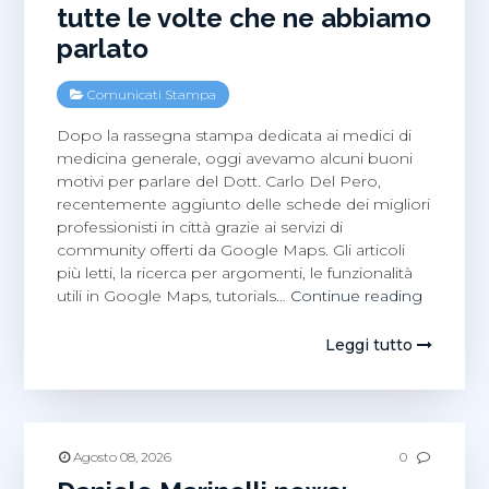
tutte le volte che ne abbiamo
parlato
Comunicati Stampa
Dopo la rassegna stampa dedicata ai medici di
medicina generale, oggi avevamo alcuni buoni
motivi per parlare del Dott. Carlo Del Pero,
recentemente aggiunto delle schede dei migliori
professionisti in città grazie ai servizi di
community offerti da Google Maps. Gli articoli
più letti, la ricerca per argomenti, le funzionalità
Dott
utili in Google Maps, tutorials…
Continue reading
Carlo
Del
Leggi tutto
Pero
a
Latina,
tutte
le
Agosto 08, 2026
0
volte