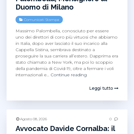
Duomo di Milano
Comunicati Stampa
Massimo Palombella, conosciuto per essere
uno dei direttori di coro più virtuosi che abbiamo
in Italia, dopo aver lasciato il suo incarico alla
Cappella Sistina, sembrava destinato a
proseguire la sua carriera all’estero. Dapprima era
stato chiamato a New York, ma poi lo scoppio
della pandemia di Covid-19, oltre a fermare i voli
Ultime
internazionali e…
Continue reading
Notizie
su
Leggi tutto
Massimo
Palombella,
Monsignore
al
Duomo
Agosto 08, 2026
0
di
Avvocato Davide Cornalba: il
Milano