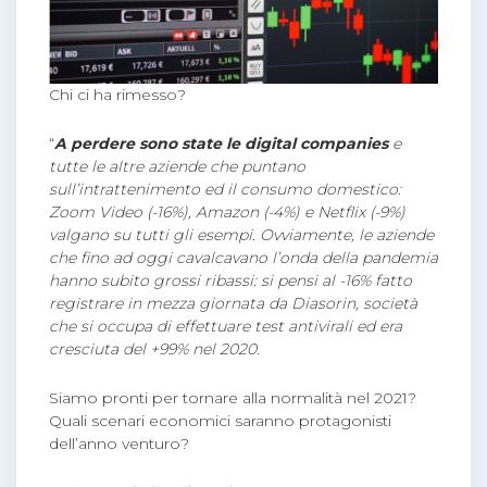
Chi ci ha rimesso?
“
A perdere sono state le digital companies
e
tutte le altre aziende che puntano
sull’intrattenimento ed il consumo domestico:
Zoom Video (-16%), Amazon (-4%) e Netflix (-9%)
valgano su tutti gli esempi. Ovviamente, le aziende
che fino ad oggi cavalcavano l’onda della pandemia
hanno subito grossi ribassi: si pensi al -16% fatto
registrare in mezza giornata da Diasorin, società
che si occupa di effettuare test antivirali ed era
cresciuta del +99% nel 2020.
Siamo pronti per tornare alla normalità nel 2021?
Quali scenari economici saranno protagonisti
dell’anno venturo?