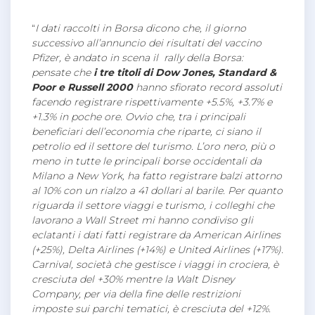
“
I dati raccolti in Borsa dicono che, il giorno
successivo all’annuncio dei risultati del vaccino
Pfizer, è andato in scena il rally della Borsa:
pensate che
i tre titoli di Dow Jones, Standard &
Poor e Russell 2000
hanno sfiorato record assoluti
facendo registrare rispettivamente +5.5%, +3.7% e
+1.3% in poche ore. Ovvio che, tra i principali
beneficiari dell’economia che riparte, ci siano il
petrolio ed il settore del turismo. L’oro nero, più o
meno in tutte le principali borse occidentali da
Milano a New York, ha fatto registrare balzi attorno
al 10% con un rialzo a 41 dollari al barile. Per quanto
riguarda il settore viaggi e turismo, i colleghi che
lavorano a Wall Street mi hanno condiviso gli
eclatanti i dati fatti registrare da American Airlines
(+25%), Delta Airlines (+14%) e United Airlines (+17%).
Carnival, società che gestisce i viaggi in crociera, è
cresciuta del +30% mentre la Walt Disney
Company, per via della fine delle restrizioni
imposte sui parchi tematici, è cresciuta del +12%.