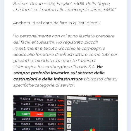
Airlines Group +40%, Easyket +30%, Rolls-Royce,
che fornisce i motori alle compagnie aeree, +45%.
”
Anche tu ti sei dato da fare in questi giorni?
“
Io personalmente non mi sono lasciato prendere
dai facili entusiasmi. Ho registrato piccoli
investimenti e tenuto d’occhio le compagnie
dedite alle forniture di infrastrutture come tubi per
gasdotti e oleodotti, tra queste l’azienda
siderurgica lussemburghese Tenaris S.A.
Ho
sempre preferito investire sul settore delle
costruzioni e delle infrastrutture
piuttosto che su
specifiche categorie di servizi
”.