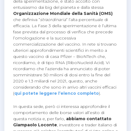
della sperimentazione, è stato accolto con
entusiasmo dai big del pianeta e dalla stessa
Organizzazione Mondiale della Sanità (OMS)
che definiva “
straordinaria
” l’alta percentuale di
efficacia. La Fase 3 della sperimentazione è l’ultima
fase prevista dal processo di verifica che precede
l’omologazione e la successiva
commercializzazione del vaccino. In rete si trovano
ulteriori approfondimenti scientifici in merito a
questo vaccino di casa Pfizer – BioNTech che,
ricordiamo, è di tipo RNA (RiboNucleid Acid). Vi
ricordiamo che l’azienda ha annunciato di poter
somministrare 50 milioni di dosi entro la fine del
2020 e 1.3 miliardi nel 2021, questo, anche
considerando che sono in arrivo altri vaccini efficaci
(
qui potete leggere l’elenco completo
).
In questa sede, però ci interessa approfondire il
comportamento delle borse valori all’esito di
questa notizia e, per farlo,
abbiamo contattato
Giampaolo Loconte
, investitore e trader italiano di
successo già celebre “contributor” di riviste online a